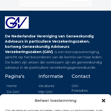
De Nederlandse Vereniging van Geneeskundig
Adviseurs in particuliere Verzekeringszaken,
kortweg Geneeskundig Adviseurs
Verzekeringszaken (GAV)
, is een beroepsvereniging,
gericht op het bevorderen van de kennis van haar leden.
De leden zijn artsen die werkzaam zijn als geneeskundig
adviseur in de particuliere verzekeringsgeneeskunde.
Pagina's
Informatie
Contact
Home
Vacatures
GAV
Postadres:
De GAV
Mijn GAV
Binnendelta 13c
Nieuws
Login
1261 TA BLARICUM
Beheer toestemming
Agenda
Privacy
Opleiding
Om de beste ervaringen te bieden, gebruiken wij technologieën zoals