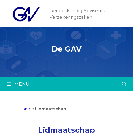
Geneeskundig Adviseurs
Verzekeringszaken
De GAV
MENU
Home
»
Lidmaatschap
Lidmaatschap