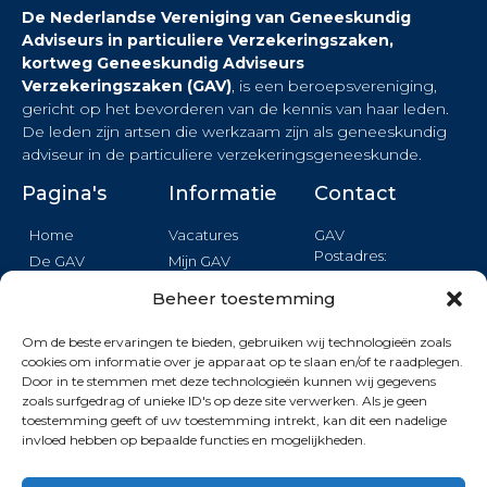
De Nederlandse Vereniging van Geneeskundig
Adviseurs in particuliere Verzekeringszaken,
kortweg Geneeskundig Adviseurs
Verzekeringszaken (GAV)
, is een beroepsvereniging,
gericht op het bevorderen van de kennis van haar leden.
De leden zijn artsen die werkzaam zijn als geneeskundig
adviseur in de particuliere verzekeringsgeneeskunde.
Pagina's
Informatie
Contact
Home
Vacatures
GAV
Postadres:
De GAV
Mijn GAV
Binnendelta 13c
Nieuws
Login
1261 TA BLARICUM
Beheer toestemming
Agenda
Privacy
Opleiding
Om de beste ervaringen te bieden, gebruiken wij technologieën zoals
Formulier
cookies om informatie over je apparaat op te slaan en/of te raadplegen.
Kwaliteit
Door in te stemmen met deze technologieën kunnen wij gegevens
KVK: 40409907
Wetenshap
zoals surfgedrag of unieke ID's op deze site verwerken. Als je geen
toestemming geeft of uw toestemming intrekt, kan dit een nadelige
invloed hebben op bepaalde functies en mogelijkheden.
Deze site wordt beschermd door reCAPTCHA. De Google
Privacy Policy
en
Terms of Service
zijn van toepassing.