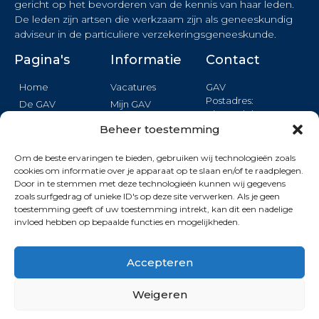
gericht op het bevorderen van de kennis van haar leden.
De leden zijn artsen die werkzaam zijn als geneeskundig
adviseur in de particuliere verzekeringsgeneeskunde.
Pagina's
Informatie
Contact
Home
Vacatures
GAV
Postadres:
De GAV
Mijn GAV
Binnendelta 13c
Nieuws
Login
1261 TA BLARICUM
Beheer toestemming
Agenda
Privacy
Opleiding
Om de beste ervaringen te bieden, gebruiken wij technologieën zoals
Formulier
cookies om informatie over je apparaat op te slaan en/of te raadplegen.
Kwaliteit
Door in te stemmen met deze technologieën kunnen wij gegevens
KVK: 40409907
Wetenshap
zoals surfgedrag of unieke ID's op deze site verwerken. Als je geen
toestemming geeft of uw toestemming intrekt, kan dit een nadelige
invloed hebben op bepaalde functies en mogelijkheden.
Deze site wordt beschermd door reCAPTCHA. De Google
Privacy Policy
en
Terms of Service
zijn van toepassing.
Accepteren
Weigeren
© 2026 | GAV