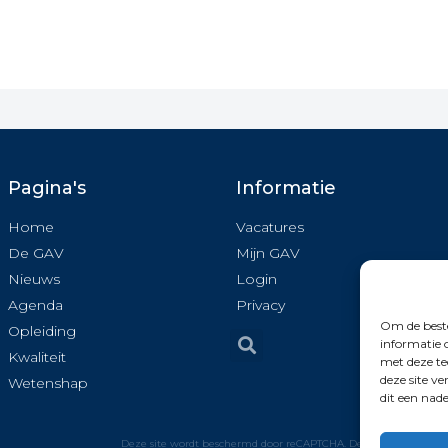
Pagina's
Informatie
Home
Vacatures
De GAV
Mijn GAV
Nieuws
Login
Agenda
Privacy
Om de beste
Opleiding
informatie 
Kwaliteit
met deze te
deze site v
Wetenshap
dit een nad
Deze site wordt beschermd door reCAPTCHA. De Google
Privacy 