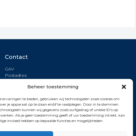
Contact
GAV
Postadres:
Binnendelta 13c
Beheer toestemming
1261 TA BLARICUM
 ervaringen te bieden, gebruiken wij technologieën zoals cookies om
Formulier
over je apparaat op te slaan en/of te raadplegen. Door in te stemmen
chnologieën kunnen wij gegevens zoals surfgedrag of unieke ID's op
erwerken. Als je geen toestemming geeft of uw toestemming intrekt, kan
KVK: 40409907
elige invloed hebben op bepaalde functies en mogelijkheden.
Policy
en
Terms of Service
zijn van toepassing.