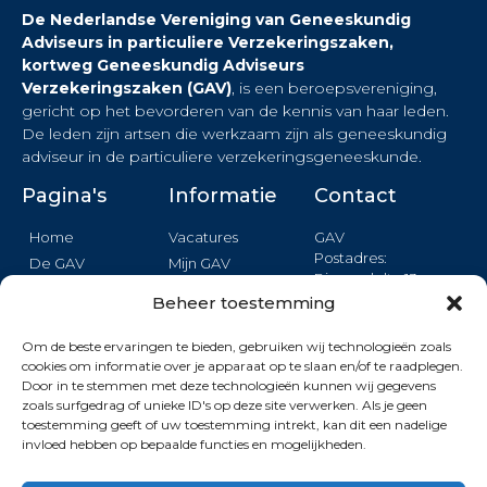
De Nederlandse Vereniging van Geneeskundig
Adviseurs in particuliere Verzekeringszaken,
kortweg Geneeskundig Adviseurs
Verzekeringszaken (GAV)
, is een beroepsvereniging,
gericht op het bevorderen van de kennis van haar leden.
De leden zijn artsen die werkzaam zijn als geneeskundig
adviseur in de particuliere verzekeringsgeneeskunde.
Pagina's
Informatie
Contact
Home
Vacatures
GAV
Postadres:
De GAV
Mijn GAV
Binnendelta 13c
Nieuws
Login
1261 TA BLARICUM
Beheer toestemming
Agenda
Privacy
Opleiding
Om de beste ervaringen te bieden, gebruiken wij technologieën zoals
Formulier
cookies om informatie over je apparaat op te slaan en/of te raadplegen.
Kwaliteit
Door in te stemmen met deze technologieën kunnen wij gegevens
KVK: 40409907
Wetenshap
zoals surfgedrag of unieke ID's op deze site verwerken. Als je geen
toestemming geeft of uw toestemming intrekt, kan dit een nadelige
invloed hebben op bepaalde functies en mogelijkheden.
Deze site wordt beschermd door reCAPTCHA. De Google
Privacy Policy
en
Terms of Service
zijn van toepassing.