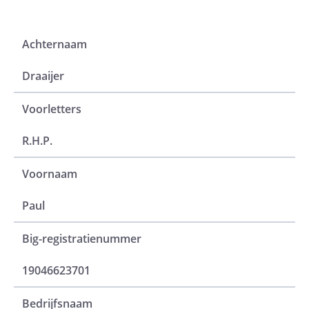
Achternaam
Draaijer
Voorletters
R.H.P.
Voornaam
Paul
Big-registratienummer
19046623701
Bedrijfsnaam