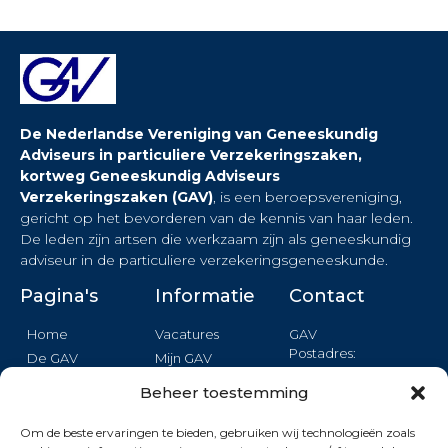
De Nederlandse Vereniging van Geneeskundig
Adviseurs in particuliere Verzekeringszaken,
kortweg Geneeskundig Adviseurs
Verzekeringszaken (GAV)
, is een beroepsvereniging,
gericht op het bevorderen van de kennis van haar leden.
De leden zijn artsen die werkzaam zijn als geneeskundig
adviseur in de particuliere verzekeringsgeneeskunde.
Pagina's
Informatie
Contact
Home
Vacatures
GAV
Postadres:
De GAV
Mijn GAV
Binnendelta 13c
Nieuws
Login
1261 TA BLARICUM
Beheer toestemming
Agenda
Privacy
Opleiding
Om de beste ervaringen te bieden, gebruiken wij technologieën zoals
Formulier