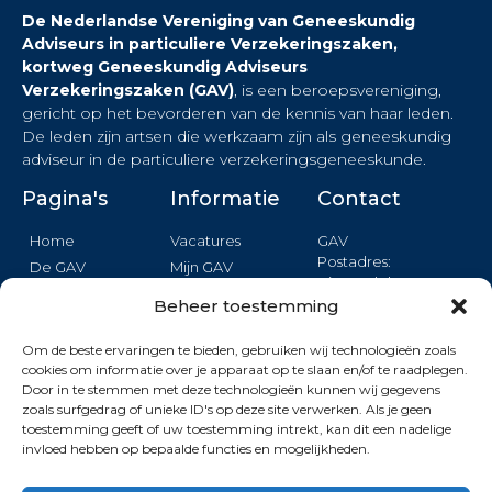
De Nederlandse Vereniging van Geneeskundig
Adviseurs in particuliere Verzekeringszaken,
kortweg Geneeskundig Adviseurs
Verzekeringszaken (GAV)
, is een beroepsvereniging,
gericht op het bevorderen van de kennis van haar leden.
De leden zijn artsen die werkzaam zijn als geneeskundig
adviseur in de particuliere verzekeringsgeneeskunde.
Pagina's
Informatie
Contact
Home
Vacatures
GAV
Postadres:
De GAV
Mijn GAV
Binnendelta 13c
Nieuws
Login
1261 TA BLARICUM
Beheer toestemming
Agenda
Privacy
Opleiding
Om de beste ervaringen te bieden, gebruiken wij technologieën zoals
Formulier
cookies om informatie over je apparaat op te slaan en/of te raadplegen.
Kwaliteit
Door in te stemmen met deze technologieën kunnen wij gegevens
KVK: 40409907
Wetenshap
zoals surfgedrag of unieke ID's op deze site verwerken. Als je geen
toestemming geeft of uw toestemming intrekt, kan dit een nadelige
invloed hebben op bepaalde functies en mogelijkheden.
Deze site wordt beschermd door reCAPTCHA. De Google
Privacy Policy
en
Terms of Service
zijn van toepassing.