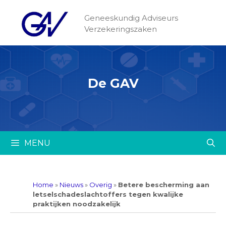
Geneeskundig Adviseurs
Verzekeringszaken
De GAV
MENU
Home
»
Nieuws
»
Overig
»
Betere bescherming aan
letselschadeslachtoffers tegen kwalijke
praktijken noodzakelijk