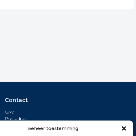
Contact
GAV
Postadres:
Binnendelta 13c
Beheer toestemming
1261 TA BLARICUM