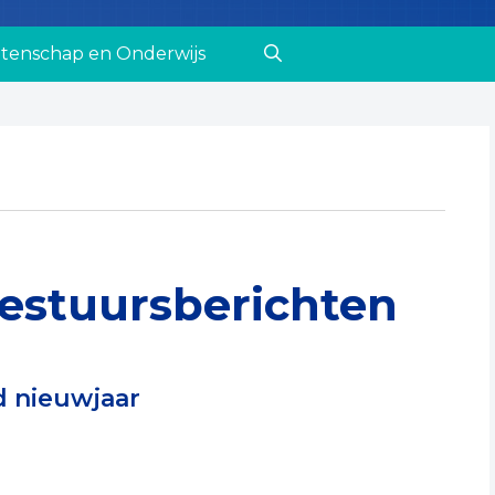
tenschap en Onderwijs
estuursberichten
d nieuwjaar