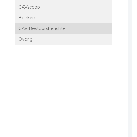
GAVscoop
Boeken
GAV Bestuursberichten
Overig