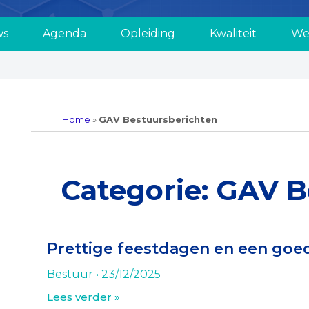
ws
Agenda
Opleiding
Kwaliteit
We
Home
»
GAV Bestuursberichten
Categorie: GAV B
Prettige feestdagen en een goe
Bestuur
23/12/2025
Lees verder »