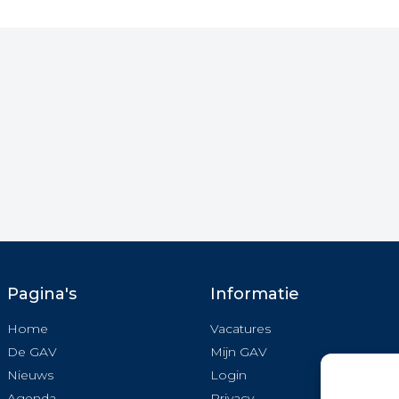
Pagina's
Informatie
Home
Vacatures
De GAV
Mijn GAV
Nieuws
Login
Agenda
Privacy