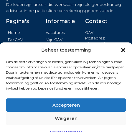
De leden zijn artsen die werkzaam zijn als geneeskundig
adviseur in de particuliere verzekeringsgeneeskunde.
Pagina's
Informatie
Contact
Home
Vacatures
GAV
Postadres:
De GAV
Mijn GAV
Binnendelta 13c
Nieuws
Login
1261 TA BLARICUM
Beheer toestemming
Agenda
Privacy
Opleiding
Om de beste ervaringen te bieden, gebruiken wij technologieën zoals
Formulier
cookies om informatie over je apparaat op te slaan en/of te raadplegen.
Kwaliteit
Door in te stemmen met deze technologieën kunnen wij gegevens
KVK: 40409907
Wetenshap
zoals surfgedrag of unieke ID's op deze site verwerken. Als je geen
toestemming geeft of uw toestemming intrekt, kan dit een nadelige
invloed hebben op bepaalde functies en mogelijkheden.
Deze site wordt beschermd door reCAPTCHA. De Google
Privacy Policy
en
Terms of Service
zijn van toepassing.
Accepteren
Weigeren
© 2026 | GAV
Privacy Statement