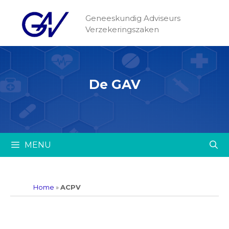
Geneeskundig Adviseurs
Verzekeringszaken
De GAV
MENU
Home
»
ACPV