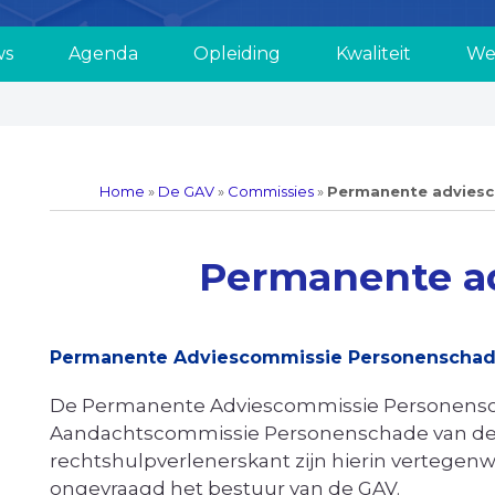
ws
Agenda
Opleiding
Kwaliteit
We
Home
»
De GAV
»
Commissies
»
Permanente adviesc
Permanente ad
Permanente Adviescommissie Personenscha
De Permanente Adviescommissie Personensch
Aandachtscommissie Personenschade van de G
rechtshulpverlenerskant zijn hierin vertegen
ongevraagd het bestuur van de GAV.