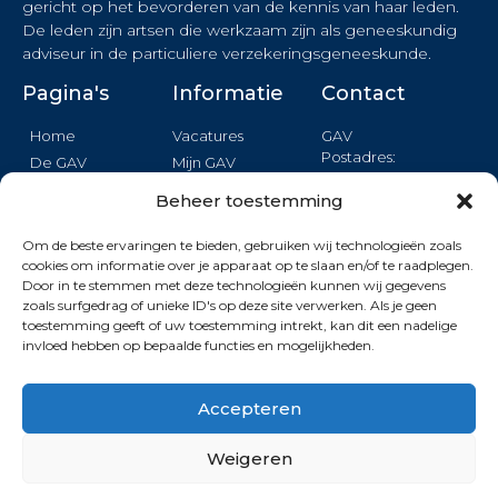
gericht op het bevorderen van de kennis van haar leden.
De leden zijn artsen die werkzaam zijn als geneeskundig
adviseur in de particuliere verzekeringsgeneeskunde.
Pagina's
Informatie
Contact
Home
Vacatures
GAV
Postadres:
De GAV
Mijn GAV
Binnendelta 13c
Nieuws
Login
1261 TA BLARICUM
Beheer toestemming
Agenda
Privacy
Opleiding
Om de beste ervaringen te bieden, gebruiken wij technologieën zoals
Formulier
cookies om informatie over je apparaat op te slaan en/of te raadplegen.
Kwaliteit
Door in te stemmen met deze technologieën kunnen wij gegevens
KVK: 40409907
Wetenshap
zoals surfgedrag of unieke ID's op deze site verwerken. Als je geen
toestemming geeft of uw toestemming intrekt, kan dit een nadelige
invloed hebben op bepaalde functies en mogelijkheden.
Deze site wordt beschermd door reCAPTCHA. De Google
Privacy Policy
en
Terms of Service
zijn van toepassing.
Accepteren
Weigeren
© 2026 | GAV